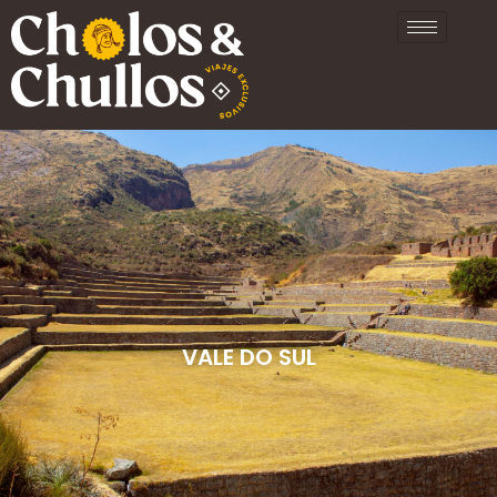
Ir
para
o
conteúdo
VALE DO SUL