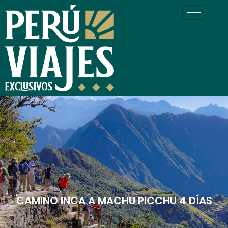
Ir
al
contenido
CAMINO INCA A MACHU PICCHU 4 DÍAS