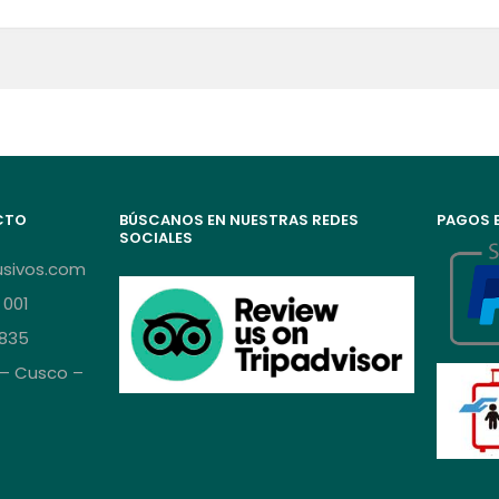
CTO
BÚSCANOS EN NUESTRAS REDES
PAGOS E
SOCIALES
usivos.com
 001
 835
 – Cusco –