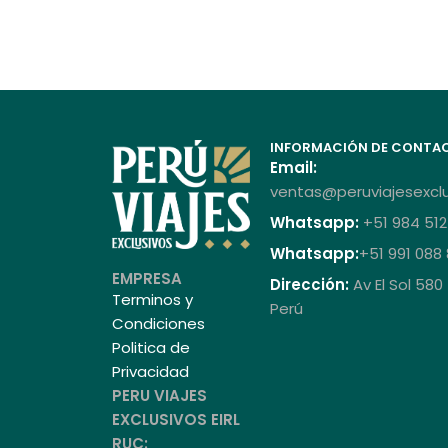
INFORMACIÓN DE CONTA
Email:
ventas@peruviajesexcl
Whatsapp:
+51 984 512
Whatsapp:
+51 991 088
EMPRESA
Dirección:
Av El Sol 580
Terminos y
Perú
Condiciones
Politica de
Privacidad
PERU VIAJES
EXCLUSIVOS EIRL
RUC: