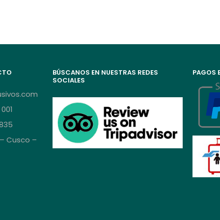
CTO
BÚSCANOS EN NUESTRAS REDES
PAGOS E
SOCIALES
usivos.com
 001
 835
 – Cusco –